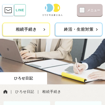
LINE
メニュー
相続手続き
終活・生前対策
ひろせ日記
｜
ひろせ日記
｜
相続手続き