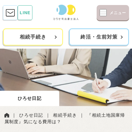
LINE
メニュー
相続手続き
終活・生前対策
ひろせ日記
｜
ひろせ日記
｜
相続手続き
｜
『相続土地国庫帰
属制度』気になる費用は？