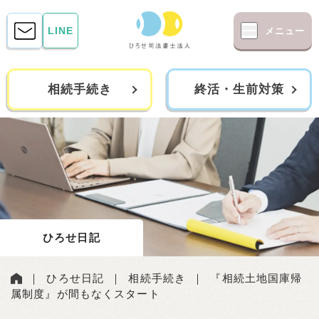
LINE
メニュー
相続手続き
終活・生前対策
ひろせ日記
｜
ひろせ日記
｜
相続手続き
｜
『相続土地国庫帰
属制度』が間もなくスタート