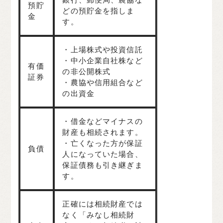
預貯
どの預貯金を指しま
金
す。
・上場株式や投資信託
・中小企業自社株など
有価
の非公開株式
証券
・農協や信用組合など
の出資金
・借金などマイナスの
財産も相続されます。
・亡くなった方が保証
負債
人になっていた場合、
保証債務も引き継ぎま
す。
正確には相続財産では
なく「みなし相続財