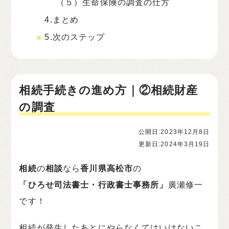
（５）生命保険の調査の仕方
4.まとめ
5.次のステップ
相続手続きの進め方｜②相続財産
の調査
公開日:2023年12月8日
更新日:2024年3月19日
相続
の
相談
なら
香川県高松市
の
「ひろせ司法書士・行政書士事務所」
廣瀬修一
です！
相続が発生したあとにやらなくてはいけないこ