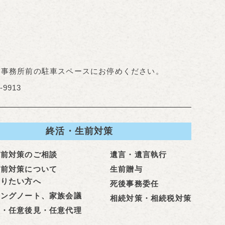
。事務所前の駐車スペースにお停めください。
-9913
終活・生前対策
生前対策のご相談
遺言・遺言執行
生前対策について
生前贈与
知りたい方へ
死後事務委任
ィングノート、家族会議
相続対策・相続税対策
見・任意後見・任意代理
託