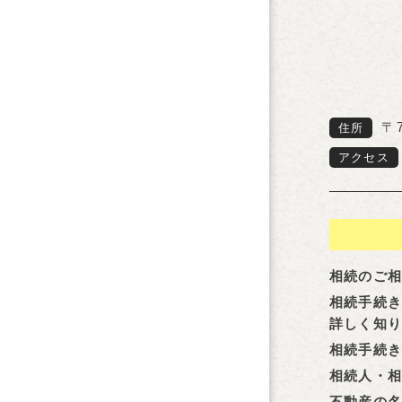
〒
住所
アクセス
相続のご
相続手続
詳しく知
相続手続
相続人・相
不動産の