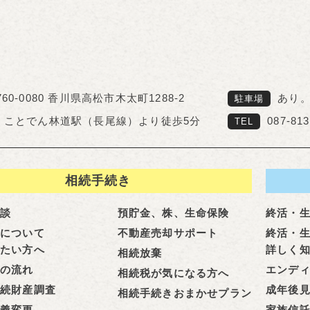
760-0080 香川県高松市木太町1288-2
あり
駐車場
ことでん林道駅（長尾線）より徒歩5分
087-813
TEL
相続手続き
相談
預貯金、株、生命保険
終活・
きについて
不動産売却サポート
終活・
りたい方へ
詳しく
相続放棄
きの流れ
エンデ
相続税が気になる方へ
続財産調査
成年後
相続手続きおまかせプラン
名義変更
家族信