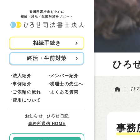
香川県高松市を中心に
相続・終活・生前対策をサポート
相続手続き
終活・生前対策
ひろせ
法人紹介
メンバー紹介
事例紹介
税理士の先生へ
｜
ひ
ご依頼の流れ
よくある質問
費用について
お知らせ
ひろせ日記
事務所通信 HOME
事務