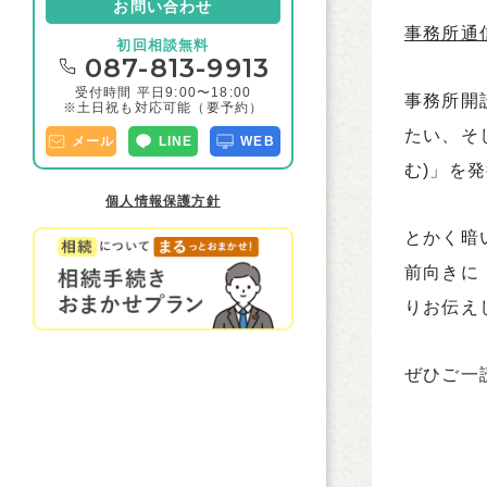
お問い合わせ
事務所通信
初回相談無料
087-813-9913
受付時間 平日9:00〜18:00
事務所開
※土日祝も対応可能（要予約）
たい、そ
メール
LINE
WEB
む)」を
個人情報保護方針
とかく暗
前向きに
りお伝え
ぜひご一